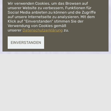
Wir verwenden Cookies, um das Browsen auf
unserer Website zu verbessern, Funktionen für
Social Media anbieten zu können und die Zugriffe
auf unsere Internetseite zu analysieren. Mit dem
Unser Herzblut
Klick auf "Einverstanden" stimmen Sie der
Verwendung von Cookies gemäß
Wir sind Denker, Konzipierer, Texter, Designer und Inszenierer.
unserer
Datenschutzerklärung
zu.
EINVERSTANDEN